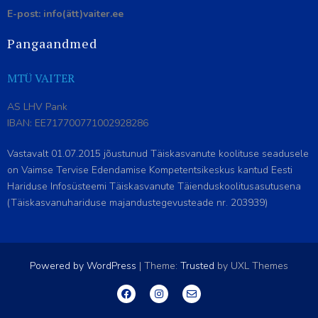
E-post: info(ätt)vaiter.ee
Pangaandmed
MTÜ VAITER
AS LHV Pank
IBAN: EE717700771002928286
Vastavalt 01.07.2015 jõustunud Täiskasvanute koolituse seadusele
on Vaimse Tervise Edendamise Kompetentsikeskus kantud Eesti
Hariduse Infosüsteemi Täiskasvanute Täienduskoolitusasutusena
(Täiskasvanuhariduse majandustegevusteade nr. 203939)
Powered by WordPress
|
Theme:
Trusted
by UXL Themes