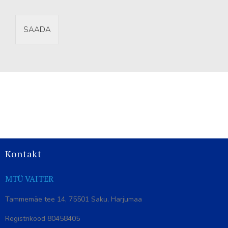
SAADA
Kontakt
MTÜ VAITER
Tammemäe tee 14, 75501 Saku, Harjumaa
Registrikood 80458405