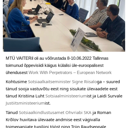
MTÜ VAITERil oli au võõrustada 8-10.06.2022 Tallinnas 
toimunud õppevisiidi käigus külalisi üle-euroopalisest 
ühendusest 
Work With Perpetrators – European Network
Kohtusime 
Sotsiaalkaitseminister Signe Riisalo
ga – suured 
tänud sooja vastuvõtu eest ning sisukate ülevaadete eest 
tänud Kristiina Luht 
Sotsiaalministeerium
ist ja Laidi Survale 
Justiitsministeerium
ist.
Tänud 
Sotsiaalkindlustusamet
Ohvriabi SKA
 ja Roman 
Krõlov huvitava ülevaate andmise eest vägivalla 
toimepanijate tugiliini tööst ning Triin Raudseppale 