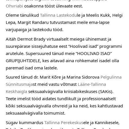
Ohvriabi
 osakonna tööst ülevaate eest.
Oleme tänulikud 
Tallinna Lastekodu
le ja Meelis Kukk, Helgi 
Lepa, Margit Randaru tutvustamast meile ema-lapse 
varjupaiga ja lastekodu tööd.
Aitäh Dermot Brady virtuaalselt meiega ühinemast ja 
suurepärase sissejuhatuse eest “Hoolivad isad” programmi 
arutelule. Supersuured tänud meie “HOOLIVAD ISAD” 
GRUPIJUHTIDELE, kes aitavad aina rohkematel isadel olla 
paremad isad oma lastele.
Suured tänud dr. Marit Kõre ja Marina Sidorova 
Pelgulinna 
Sünnitusmaja
st meid vastu võtmast 
Lääne-Tallinna 
Keskhaigla
 seksuaalvägivalla kriisiabikeskuses (SAKis). 
Teete imelist tööd aidates tundlikult ja professionaalselt 
kõiki seksuaalvägivalla ohvreid ja ka neid, kes kahtlustavad 
seksuaaalvägivalla toimumist.
Sügav kummardus 
Tallinna Perekeskus
ele ja Kannikesele, 