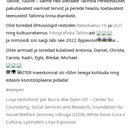
Talvile, Tuulile – saime hea ülevaate Tallinna Perekeskuses 
pakutavatest vaimset tervist ja perede heaolu toetavatest 
teenustest Tallinna linna elanikele.
Olid toredad õhtusöögid restodes 
Rataskaevu 16
 ja 
ÜLO
ning kultuurielamus 
Fotografiska Tallinn
ast 
Ja niimoodi siis saigi läbi see 2022 õppevisiit Eestisse…
Olite armsad ja toredad külalised Antonia, Daniel, Christa, 
Carola, Kadri, Egle, Bledar, Michael
MTÜ VAITER meeskonnal oli rõõm teiega kohtuda ning 
edasisi koostööplaane pidada!
#wwpen
Linja Këshillimit për Burra dhe Djem
SIT – Center for 
Counseling, Social Services and Research
, 
Foundation for 
Social Welfare Services
, 
Udruga UZOR
, 
White Dove Cura e 
Cultura
, 
Lyömätön Linja Espoossa