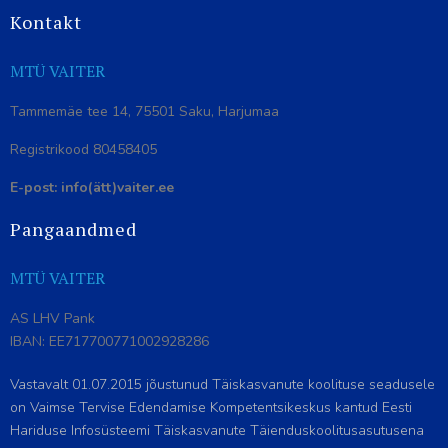
Kontakt
MTÜ VAITER
Tammemäe tee 14, 75501 Saku, Harjumaa
Registrikood 80458405
E-post: info(ätt)vaiter.ee
Pangaandmed
MTÜ VAITER
AS LHV Pank
IBAN: EE717700771002928286
Vastavalt 01.07.2015 jõustunud Täiskasvanute koolituse seadusele
on Vaimse Tervise Edendamise Kompetentsikeskus kantud Eesti
Hariduse Infosüsteemi Täiskasvanute Täienduskoolitusasutusena