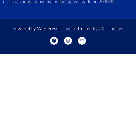
(Täiskasvanuhariduse majandustegevusteade nr. 203939)
Powered by WordPress
|
Theme:
Trusted
by UXL Themes